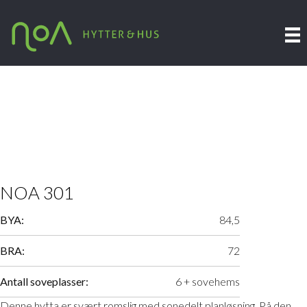
NOA 301
BYA:
84,5
BRA:
72
Antall soveplasser:
6 + sovehems
Denne hytta er svært romslig med sonedelt planløsning. På den