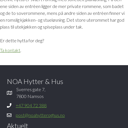
ene siden av entrèen ligger de mer private rommene, som badet
og de to soverommene, mens på andre siden av entrèen finner vi
en romslig kjøkken- og stueløsning. Det store uterommet har god
plass til utekjøkken og spiseplass under tak.
Er dette hytta for deg?
Ta kontakt
.
NOA Hytter & Hus
Sverres gate 7,
7800 Namsos
+47 904 72 388
post@noahytteroghus.no
Aktuelt